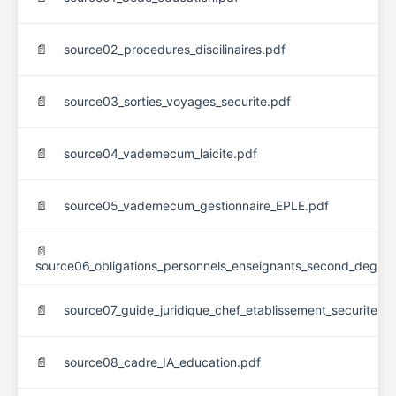
📄
source02_procedures_discilinaires.pdf
📄
source03_sorties_voyages_securite.pdf
📄
source04_vademecum_laicite.pdf
📄
source05_vademecum_gestionnaire_EPLE.pdf
📄
source06_obligations_personnels_enseignants_second_degre_
📄
source07_guide_juridique_chef_etablissement_securite.pd
📄
source08_cadre_IA_education.pdf