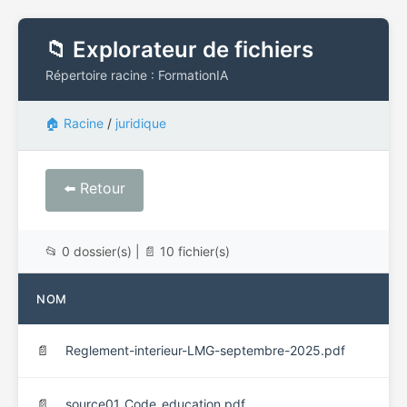
📁 Explorateur de fichiers
Répertoire racine : FormationIA
🏠 Racine
/
juridique
⬅️ Retour
📂 0 dossier(s) | 📄 10 fichier(s)
NOM
📄
Reglement-interieur-LMG-septembre-2025.pdf
📄
source01_Code_education.pdf